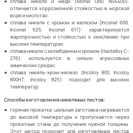
сплава никеля и меди (Monel UNS N04400):
отличается коррозионной стойкостью в морской
воде и кислотах;
сплава никеля с хромом и железом (Inconel 600,
Inconel 625, Inconel 617): характеризуется
жаропрочностью и стойкостью к окислению при
высоких температурах;
сплава никеля с молибденом и хромом (Hastelloy C-
276): используется в сильно агрессивных
химических средах;
сплава никель-хром-железо (Incoloy 800, Incoloy
800HT, Incoloy 825): подходит для высоких
температур.
Способы изготовления никелевых листов:
горячая прокатка: цельная заготовка нагревается
до высокой температуры и пропускается через
прокатные станы до получения нужной толщины.
Этот метод подходит для изготовления листов