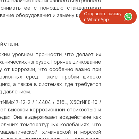
яется наличие шестигранного внутреннего
и снимать её с помощью стандартного
Отправить заявку
вание оборудования и замену крепежа в
в WhatsApp
й стали.
ысоким уровнем прочности, что делает их
ханических нагрузок. Горячее цинкование
ту от коррозии, что особенно важно при
озионных сред. Такие пробки широко
иях, а также в системах, где требуется
д давлением.
o17-12-2 / 1.4404 / 316L, X5CrNi18-10 /
ладает высокой коррозионной стойкостью и
едах. Она выдерживает воздействие как
тельных температурных колебаниях, что
мацевтической, химической и морской