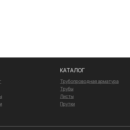
Сварка
Испытания/Сертификация
КАТАЛОГ
г
Трубопроводная арматура
Трубы
ы
Листы
и
Прутки