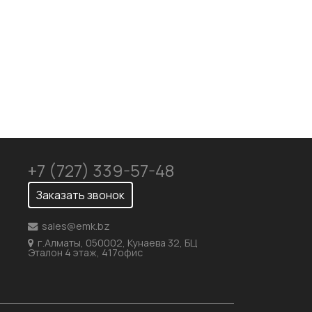
Механическая обработка
Доставка
+7 (727) 339-57-48
Заказать звонок
sales@emk.bz
г.Алматы, 050002, Кунаева 32, БЦ
Эталон 4 этаж, 417офис