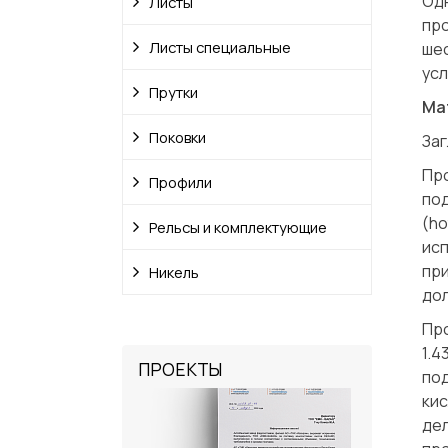
Одн
Листы
пр
Листы специальные
ше
усл
Прутки
Ма
Поковки
Заг
Про
Профили
под
(h
Рельсы и комплектующие
ис
пр
Никель
до
Про
1.4
ПРОЕКТЫ
по
ки
де