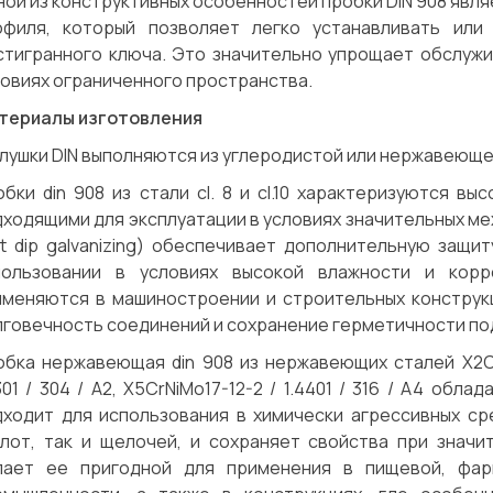
ой из конструктивных особенностей пробки DIN 908 явл
офиля, который позволяет легко устанавливать ил
стигранного ключа. Это значительно упрощает обслужи
овиях ограниченного пространства.
териалы изготовления
лушки DIN выполняются из углеродистой или нержавеюще
бки din 908 из стали cl. 8 и cl.10 характеризуются в
ходящими для эксплуатации в условиях значительных ме
ot dip galvanizing) обеспечивает дополнительную защи
пользовании в условиях высокой влажности и корр
именяются в машиностроении и строительных конструкц
лговечность соединений и сохранение герметичности по
бка нержавеющая din 908 из нержавеющих сталей X2CrNiM
301 / 304 / A2, X5CrNiMo17-12-2 / 1.4401 / 316 / A4 об
дходит для использования в химически агрессивных ср
слот, так и щелочей, и сохраняет свойства при значи
лает ее пригодной для применения в пищевой, фар