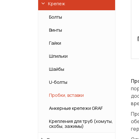
Крепеж
Болты
Винты
Гайки
Шпильки
Шайбы
Пр
U-болты
по
Пробки, вставки
до
вре
Анкерные крепежи GRAF
Пр
Крепления для труб (хомуты,
об
скобы, зажимы)
гер