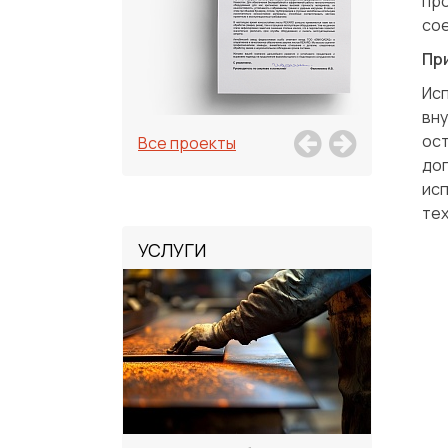
пр
со
Пр
Ис
вну
ос
Все проекты
до
ис
те
УСЛУГИ