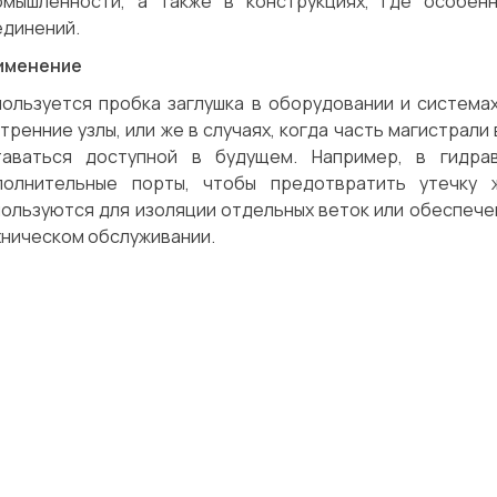
омышленности, а также в конструкциях, где особен
единений.
именение
пользуется пробка заглушка в оборудовании и система
тренние узлы, или же в случаях, когда часть магистрал
таваться доступной в будущем. Например, в гидра
полнительные порты, чтобы предотвратить утечку 
пользуются для изоляции отдельных веток или обеспече
хническом обслуживании.