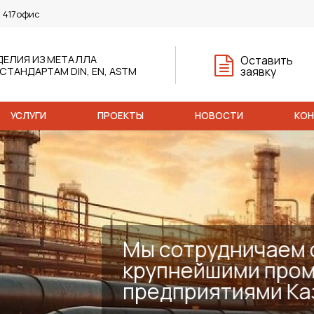
, 417офис
ДЕЛИЯ ИЗ МЕТАЛЛА
Оставить
заявку
 СТАНДАРТАМ DIN, EN, ASTM
УСЛУГИ
ПРОЕКТЫ
НОВОСТИ
КО
 с
омышленными
азахстана