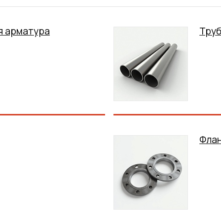
я арматура
Тру
Фла