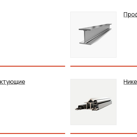
Про
ектующие
Нике