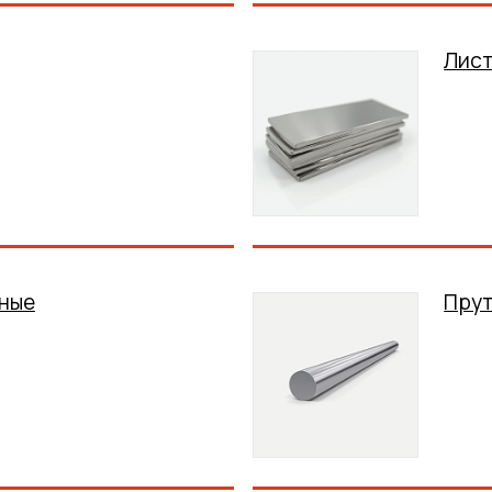
Лис
ные
Пру