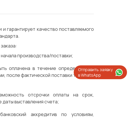
 и гарантирует качество поставляемого
андарта.
заказа:
 начала производства/поставки;
ыть оплачена в течение определенного
Отправить заявку
ми, после фактической поставки товаров/
в WhatsApp
можность отсрочки оплаты на срок,
е даты выставления счета;
анковский аккредитив по условиям,