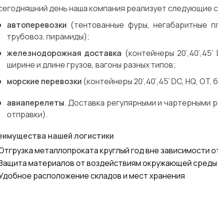
 сегодняшний день наша компания реализует следующие 
автоперевозки
(тентованные фуры, негабаритные п
трубовоз, пирамиды);
железнодорожная доставка
(контейнеры 20’,40’,45’
ширине и длине грузов, вагоны разных типов;
морские перевозки
(контейнеры 20’,40’,45’ DC, HQ, OT, 
авиаперелеты
. Доставка регулярными и чартерными 
отправки).
еимущества нашей логистики
Отгрузка металлопроката круглый год вне зависимости о
Защита материалов от воздействиям окружающей среды
Удобное расположение складов и мест хранения