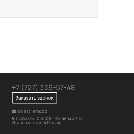
+7 (727) 339-57-48
Заказать звонок
sales@emk.bz
г.Алматы, 050002, Кунаева 32, БЦ
Эталон 4 этаж, 417офис