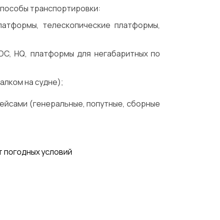
способы транспортировки:
латформы, телескопические платформы,
 DC, HQ, платформы для негабаритных по
балком на судне);
рейсами (генеральные, попутные, сборные
т погодных условий