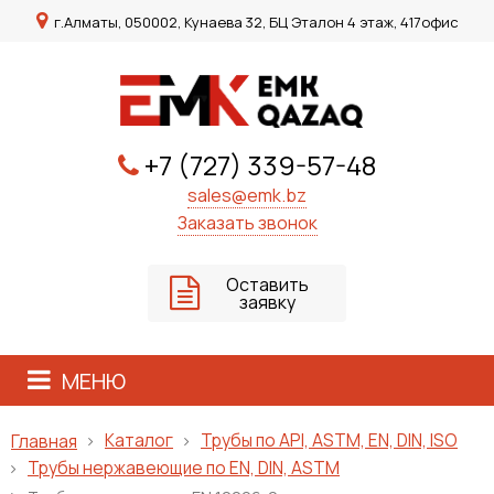
г.Алматы, 050002, Кунаева 32, БЦ Эталон 4 этаж, 417офис
+7 (727) 339-57-48
sales@emk.bz
Заказать звонок
Оставить
заявку
МЕНЮ
Каталог
Трубы по API, ASTM, EN, DIN, ISO
Главная
Трубы нержавеющие по EN, DIN, ASTM