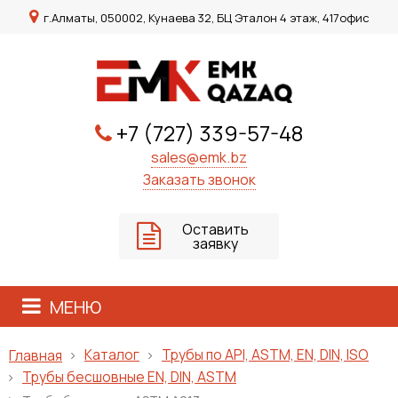
г.Алматы, 050002, Кунаева 32, БЦ Эталон 4 этаж, 417офис
+7 (727) 339-57-48
sales@emk.bz
Заказать звонок
Оставить
заявку
МЕНЮ
Каталог
Трубы по API, ASTM, EN, DIN, ISO
Главная
Трубы бесшовные EN, DIN, ASTM