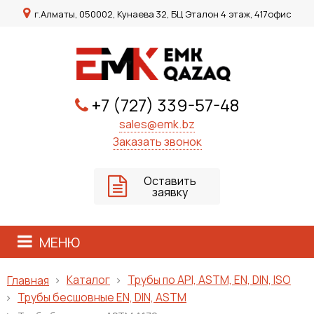
г.Алматы, 050002, Кунаева 32, БЦ Эталон 4 этаж, 417офис
+7 (727) 339-57-48
sales@emk.bz
Заказать звонок
Оставить
заявку
МЕНЮ
Каталог
Трубы по API, ASTM, EN, DIN, ISO
Главная
Трубы бесшовные EN, DIN, ASTM