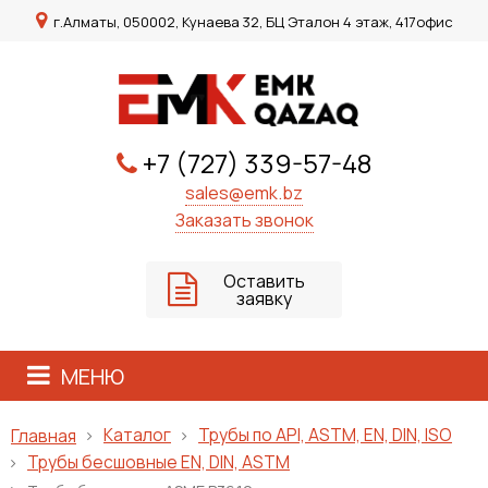
г.Алматы, 050002, Кунаева 32, БЦ Эталон 4 этаж, 417офис
+7 (727) 339-57-48
sales@emk.bz
Заказать звонок
Оставить
заявку
МЕНЮ
Каталог
Трубы по API, ASTM, EN, DIN, ISO
Главная
Трубы бесшовные EN, DIN, ASTM