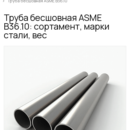
Труба бесшовная ASME B36.10
Труба бесшовная ASME
B36.10: сортамент, марки
стали, вес