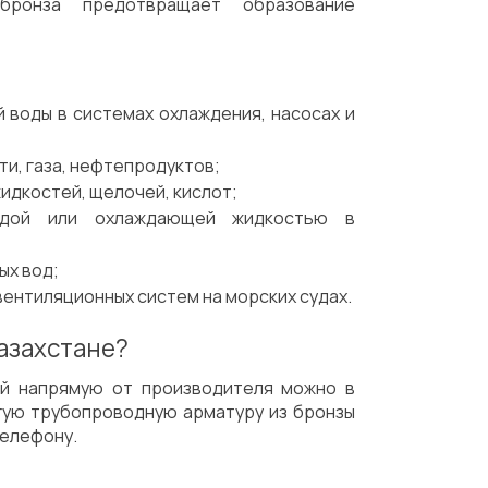
 бронза предотвращает образование
Механическая обработка
Доставка
 воды в системах охлаждения, насосах и
и, газа, нефтепродуктов;
идкостей, щелочей, кислот;
водой или охлаждающей жидкостью в
ых вод;
вентиляционных систем на морских судах.
Казахстане?
ой напрямую от производителя можно в
угую трубопроводную арматуру из бронзы
телефону.