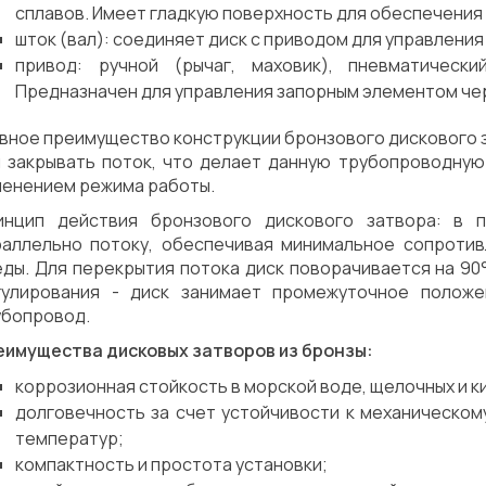
сплавов. Имеет гладкую поверхность для обеспечения
шток (вал): соединяет диск с приводом для управления
привод: ручной (рычаг, маховик), пневматически
Предназначен для управления запорным элементом чер
авное преимущество конструкции бронзового дискового 
и закрывать поток, что делает данную трубопроводную
менением режима работы.
инцип действия бронзового дискового затвора: в 
раллельно потоку, обеспечивая минимальное сопротив
еды. Для перекрытия потока диск поворачивается на 90
гулирования - диск занимает промежуточное положе
убопровод.
еимущества дисковых затворов из бронзы:
коррозионная стойкость в морской воде, щелочных и к
долговечность за счет устойчивости к механическом
температур;
компактность и простота установки;