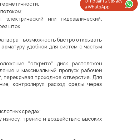
Отправить заявку
 герметичности;
в WhatsApp
 потоком;
й, электрический или гидравлический.
ез шток.
затвора – возможность быстро открывать
 арматуру удобной для систем с частым
положение "открыто" диск расположен
ление и максимальный пропуск рабочей
°, перекрывая проходное отверстие. Для
ние, контролируя расход среды через
ислотных средах;
у износу, трению и воздействию высоких