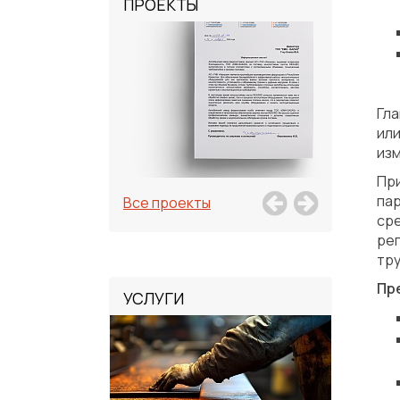
ПРОЕКТЫ
Гл
ил
из
Пр
па
Все проекты
ср
ре
тр
Пр
УСЛУГИ