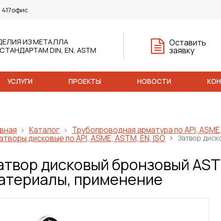
, 417офис
ДЕЛИЯ ИЗ МЕТАЛЛА
Оставить
заявку
 СТАНДАРТАМ DIN, EN, ASTM
УСЛУГИ
ПРОЕКТЫ
НОВОСТИ
КО
вная
Каталог
Трубопроводная арматура по API, ASME,
атворы дисковые по API, ASME, ASTM, EN, ISO
Затвор диск
атвор дисковый бронзовый ASTM
атериалы, применение