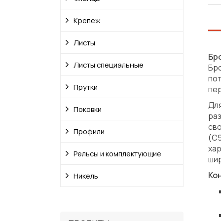
Крепеж
Листы
Бр
Листы специальные
Бр
по
Прутки
пер
Для
Поковки
ра
св
Профили
(C9
ха
Рельсы и комплектующие
шир
Ко
Никель