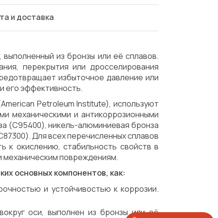
та и доставка
 выполненный из бронзы или её сплавов.
ания, перекрытия или дросселирования
предотвращает избыточное давление или
 и его эффективность.
merican Petroleum Institute), используют
ми механическими и антикоррозионными
за (C95400), никель-алюминиевая бронза
C87300). Для всех перечисленных сплавов
ть к окислению, стабильность свойств в
 и механическим повреждениям.
ких основных компонентов, как:
прочностью и устойчивостью к коррозии.
вокруг оси, выполнен из бронзы или её