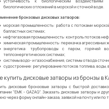
устойчивость к биологическим воздействиям:
биологических отложений в морской и сточной воде.
именение бронзовых дисковых затворов:
Сварка
Испытания/Сертификация
морская промышленность: работа с потоками морской
балластных системах;
нефтегазовая промышленность: контроль потоков нефт
химическая промышленность: перекачка агрессивных ж
энергетика: трубопроводы с паром, горячей 
теплоэнергетических системах;
системы водо- и газоснабжения, системы отвода сточн
судостроение: регулирование потоков топлива, воды, 
е купить дисковые затворы из бронзы в 
пить дисковые бронзовые затворы с быстрой доставк
мпании "ЕМК - QAZAQ". Заказать дисковые затворы и др
но через форму онлайн-заказа, заявкой на почту или по 