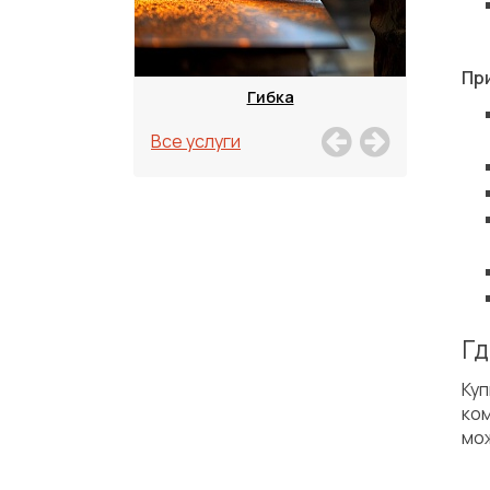
Пр
зка
Гибка
Все услуги
Гд
Ку
ко
мож