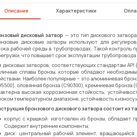
Описание
Характеристики
Опла
онзовый дисковый затвор
— это тип дискового затвора,
онзовые дисковые затворы используют для регулиров
тока рабочей среды в трубопроводах. Такой контроль 
егрузки, что повышает срок эксплуатации трубопровода
 дисковых затворов, соответствующих стандартам API (A
зличные сплавы бронзы, которые обладают необходимы
ойствами. Наиболее популярные – это алюминиевая брон
5500), оловянная бронза (C90300), кремниевая бронза (
рактерна высокая коррозионная стойкость, устойчивос
оком температурном диапазоне, устойчивость к износу
нструкция бронзового дискового затвора состоит из та
корпус с крышкой: изготовлен из бронзы, обладает 
Содержит внутренние компоненты;
диск: центральный рабочий элемент, вращающийся 