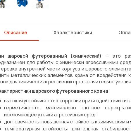
Описание
Характеристики
Опла
ан шаровой футерованный (химический)
— это раз
едназначен для работы с химически агрессивными сред
теровка внутренней части корпуса и шарового элемент
щиты металлических элементов крана от воздействия 
нов для химически агрессивных сред значительно увелич
рактеристики шарового футерованного крана:
высокая устойчивость к коррозии при воздействии кис
герметичность: максимально плотное перекрыт
исключающее утечки агрессивных сред;
долговечность: повышенная стойкость к химическим и 
температурная стойкость: длительная стабильнос