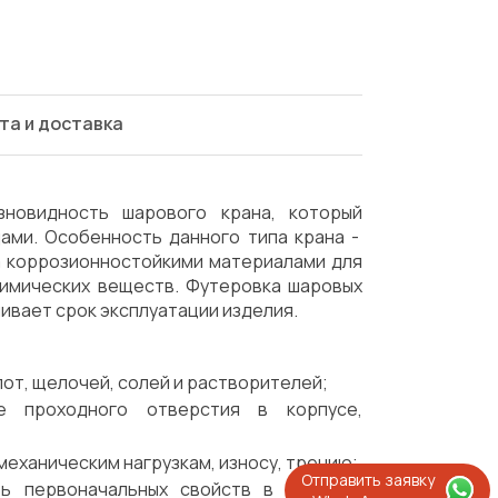
та и доставка
новидность шарового крана, который
ами. Особенность данного типа крана -
а коррозионностойкими материалами для
химических веществ. Футеровка шаровых
ивает срок эксплуатации изделия.
лот, щелочей, солей и растворителей;
ие проходного отверстия в корпусе,
механическим нагрузкам, износу, трению;
Отправить заявку
ть первоначальных свойств в широком