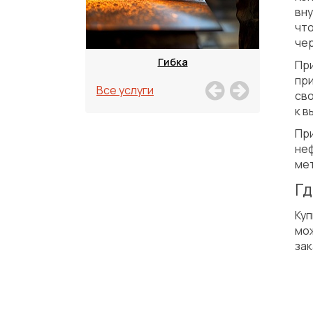
вну
чт
чер
зка
Гибка
При
при
Все услуги
св
к в
Пр
не
мет
Гд
Ку
мо
зак