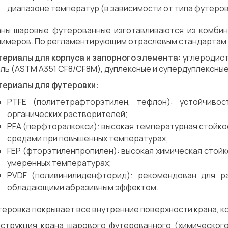
диапазоне температур (в зависимости от типа футеров
аны шаровые футерованные изготавливаются из комбин
лимеров. По регламентирующим отраслевым стандартам 
териалы для корпуса и запорного элемента
: углеродис
ль (ASTM A351 CF8/CF8M), дуплексные и супердуплексные
териалы для футеровки:
PTFE (политетрафторэтилен, тефлон): устойчиво
органических растворителей;
PFA (перфторалкокси): высокая температурная стойко
средами при повышенных температурах;
FEP (фторэтиленпропилен): высокая химическая стойк
умеренных температурах;
PVDF (поливинилиденфторид): рекомендован для р
обладающими абразивным эффектом.
еровка покрывает все внутренние поверхности крана, к
нструкция крана шарового футерованного (химического