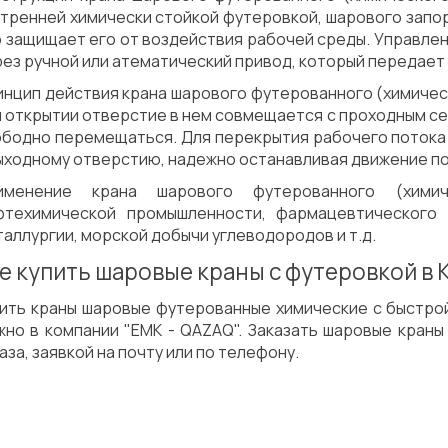
тренней химически стойкой футеровкой, шарового запор
о защищает его от воздействия рабочей среды. Управл
ез ручной или атематический привод, который передает 
Сварка
Испытания/Сертификация
нцип действия крана шарового футерованного (химическ
 открытии отверстие в нем совмещается с проходным се
ободно перемещаться. Для перекрытия рабочего потока
ыходному отверстию, надежно останавливая движение по
именение крана шарового футерованного (химич
фтехимической промышленности, фармацевтического 
аллургии, морской добычи углеводородов и т.д.
е купить шаровые краны с футеровкой в 
пить краны шаровые футерованные химические с быстро
жно в компании "ЕМК - QAZAQ". Заказать шаровые кран
аза, заявкой на почту или по телефону.