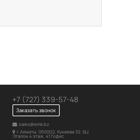
+7 (727) 339-57-48
Заказать звонок
sales@emk.bz
г.Алматы, 050002, Кунаева 32, БЦ
Эталон 4 этаж, 417офис