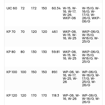
UIC 60
72
172
150
60.34
W-15, W-
W-15/G, W-
16, W-17,
16/G, W-
W-26,
17/G, W-
WKP-06
26/G, WKP-
06/G
KP 70
70
120
120
46.1
WKP-06,
WKP-06/G,
W-15, W-
W-15/G,
16, W-25
W16/G, W-
25/G
KP 80
80
130
130
59.81
WKP-06,
WKP-06/G,
W-15, W-
W-15/G,
16, W-25
W16/G, W-
25/G
KP 100
100
150
150
89.1
WP-06, W-
WP-06/G,
16, W-17,
W-16/G, W-
W-25, W-
17/G, W-
26
25/G, W-
26/G
KP 120
120
170
170
118.3
WP-06, W-
WP-06/G,
16, W-26
W-16/G, W-
26/G