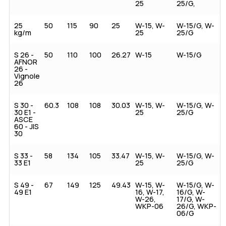
25
25/G,
25
50
115
90
25
W-15, W-
W-15/G, W-
kg/m
25
25/G
S 26 -
50
110
100
26.27
W-15
W-15/G
AFNOR
26 -
Vignole
26
S 30 -
60.3
108
108
30.03
W-15, W-
W-15/G, W-
30 E1 -
25
25/G
ASCE
60 - JIS
30
S 33 -
58
134
105
33.47
W-15, W-
W-15/G, W-
33 E1
25
25/G
S 49 -
67
149
125
49.43
W-15, W-
W-15/G, W-
49 E1
16, W-17,
16/G, W-
W-26,
17/G, W-
WKP-06
26/G, WKP-
06/G