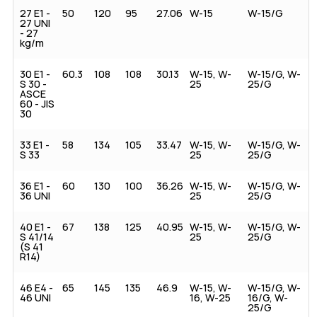
27 E1 -
50
120
95
27.06
W-15
W-15/G
27 UNI
- 27
kg/m
30 E1 -
60.3
108
108
30.13
W-15, W-
W-15/G, W-
S 30 -
25
25/G
ASCE
60 - JIS
30
33 E1 -
58
134
105
33.47
W-15, W-
W-15/G, W-
S 33
25
25/G
36 E1 -
60
130
100
36.26
W-15, W-
W-15/G, W-
36 UNI
25
25/G
40 E1 -
67
138
125
40.95
W-15, W-
W-15/G, W-
S 41/14
25
25/G
(S 41
R14)
46 E4 -
65
145
135
46.9
W-15, W-
W-15/G, W-
46 UNI
16, W-25
16/G, W-
25/G