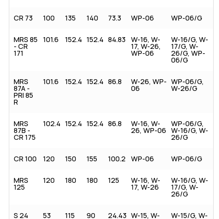
CR 73
100
135
140
73.3
WP-06
WP-06/G
MRS 85
101.6
152.4
152.4
84.83
W-16, W-
W-16/G, W-
- CR
17, W-26,
17/G, W-
171
WP-06
26/G, WP-
06/G
MRS
101.6
152.4
152.4
86.8
W-26, WP-
WP-06/G,
87A -
06
W-26/G
PRI 85
R
MRS
102.4
152.4
152.4
86.8
W-16, W-
WP-06/G,
87B -
26, WP-06
W-16/G, W-
CR 175
26/G
CR 100
120
150
155
100.2
WP-06
WP-06/G
MRS
120
180
180
125
W-16, W-
W-16/G, W-
125
17, W-26
17/G, W-
26/G
S 24
53
115
90
24.43
W-15, W-
W-15/G, W-