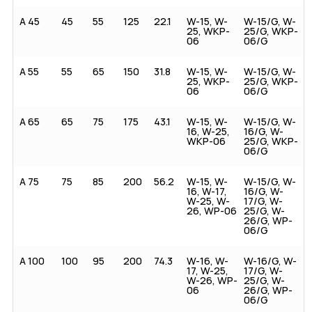
A 45
45
55
125
22.1
W-15, W-
W-15/G, W-
25, WKP-
25/G, WKP-
06
06/G
A 55
55
65
150
31.8
W-15, W-
W-15/G, W-
25, WKP-
25/G, WKP-
06
06/G
A 65
65
75
175
43.1
W-15, W-
W-15/G, W-
16, W-25,
16/G, W-
WKP-06
25/G, WKP-
06/G
A 75
75
85
200
56.2
W-15, W-
W-15/G, W-
16, W-17,
16/G, W-
W-25, W-
17/G, W-
26, WP-06
25/G, W-
26/G, WP-
06/G
A 100
100
95
200
74.3
W-16, W-
W-16/G, W-
17, W-25,
17/G, W-
W-26, WP-
25/G, W-
06
26/G, WP-
06/G