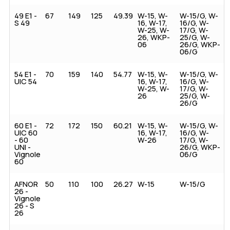
49 E1 -
67
149
125
49.39
W-15, W-
W-15/G, W-
S 49
16, W-17,
16/G, W-
W-25, W-
17/G, W-
26, WKP-
25/G, W-
06
26/G, WKP-
06/G
54 E1 -
70
159
140
54.77
W-15, W-
W-15/G, W-
UIC 54
16, W-17,
16/G, W-
W-25, W-
17/G, W-
26
25/G, W-
26/G
60 E1 -
72
172
150
60.21
W-15, W-
W-15/G, W-
UIC 60
16, W-17,
16/G, W-
- 60
W-26
17/G, W-
UNI -
26/G, WKP-
Vignole
06/G
60
AFNOR
50
110
100
26.27
W-15
W-15/G
26 -
Vignole
26 - S
26