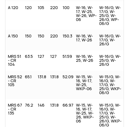
A 120
120
105
220
100
W-16, W-
W-16/G, W-
17, W-25,
17/G, W-
W-26, WP-
25/G, W-
06
26/G, WP-
06/G
A 150
150
150
220
150.3
W-16, W-
W-16/G, W-
17, W-26
17/G, W-
26/G
MRS 51
63.5
127
127
51.59
W-16, W-
W-16/G, W-
- CR
25, W-26
25/G, W-
104
26/G
MRS 52
65.1
131.8
131.8
52.09
W-15, W-
W-15/G, W-
- CR
16, W-17,
16/G, W-
105
W-25,
17/G, W-
WKP-06
25/G, WKP-
06/G
MRS 67
76.2
146
131.8
66.97
W-15, W-
W-15/G, W-
- CR
16, W-17,
16/G, W-
135
W-25, W-
17/G, W-
26, WKP-
25/G, W-
06
26/G, WKP-
06/G