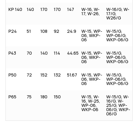
KP 140
140
170
170
147
W-16, W-
W-16/G, W-
17, W-26,
17/G,
W26/G
P24
51
108
92
24.9
W-15, WP-
W-15/G,
06, WKP-
WP-06/G,
06
WKP-06/G
P43
70
140
114
44.65
W-15, WP-
W-15/G,
06, WKP-
WP-06/G,
06
WKP-06/G
P50
72
152
132
51.67
W-15, WP-
W-15/G,
06, WKP-
WP-06/G,
06
WKP-06/G
P65
75
180
150
W-15, W-
W-15/G, W-
16, W-25,
16/G, W-
WP-06,
25/G, WP-
WKP-06
06/G, WKP-
06/G