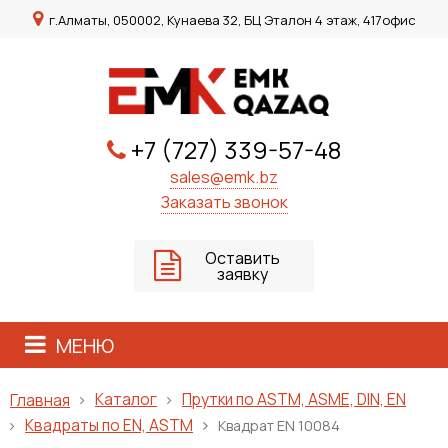
г.Алматы, 050002, Кунаева 32, БЦ Эталон 4 этаж, 417офис
+7 (727) 339-57-48
sales@emk.bz
Заказать звонок
Оставить
заявку
МЕНЮ
Каталог
Прутки по ASTM, ASME, DIN, EN
Главная
Квадраты по EN, ASTM
Квадрат ЕN 10084