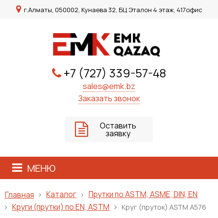
г.Алматы, 050002, Кунаева 32, БЦ Эталон 4 этаж, 417офис
+7 (727) 339-57-48
sales@emk.bz
Заказать звонок
Оставить
заявку
МЕНЮ
Каталог
Прутки по ASTM, ASME, DIN, EN
Главная
Круги (прутки) по EN, ASTM
Круг (пруток) ASTM A576