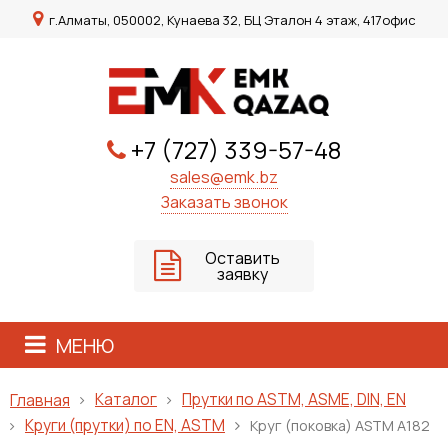
г.Алматы, 050002, Кунаева 32, БЦ Эталон 4 этаж, 417офис
+7 (727) 339-57-48
sales@emk.bz
Заказать звонок
Оставить
заявку
МЕНЮ
Каталог
Прутки по ASTM, ASME, DIN, EN
Главная
Круги (прутки) по EN, ASTM
Круг (поковка) ASTM A182