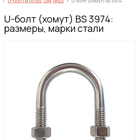
U-болты по BS, DIN, MSS
U-болт (хомут) BS 3974
U-болт (хомут) BS 3974:
размеры, марки стали