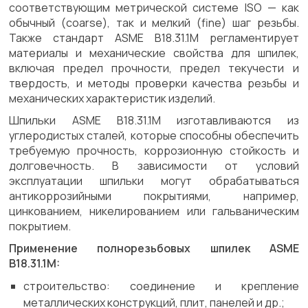
соответствующим метрической системе ISO — как
обычный (coarse), так и мелкий (fine) шаг резьбы.
Также стандарт ASME B18.31.1M регламентирует
материалы и механические свойства для шпилек,
включая предел прочности, предел текучести и
твердость, и методы проверки качества резьбы и
механических характеристик изделий.
Шпильки ASME B18.31.1M изготавливаются из
углеродистых сталей, которые способны обеспечить
требуемую прочность, коррозионную стойкость и
долговечность. В зависимости от условий
эксплуатации шпильки могут обрабатываться
антикоррозийными покрытиями, например,
цинкованием, никелированием или гальваническим
покрытием.
Применение полнорезьбовых шпилек ASME
B18.31.1M:
строительство: соединение и крепление
металлических конструкций, плит, панелей и др.;