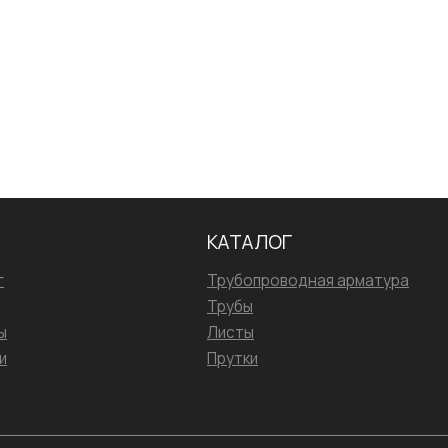
Сварка
Испытания/Сертификация
КАТАЛОГ
г
Трубопроводная арматура
Трубы
ы
Листы
и
Прутки