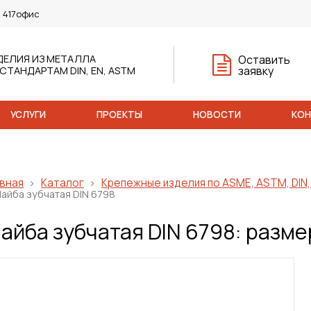
, 417офис
ДЕЛИЯ ИЗ МЕТАЛЛА
Оставить
заявку
 СТАНДАРТАМ DIN, EN, ASTM
УСЛУГИ
ПРОЕКТЫ
НОВОСТИ
КО
вная
Каталог
Крепежные изделия по ASME, ASTM, DIN, 
айба зубчатая DIN 6798
айба зубчатая DIN 6798: разм