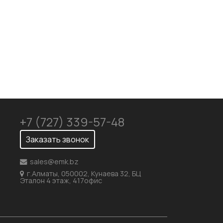
Механическая обработка
Доставка
+7 (727) 339-57-48
Заказать звонок
sales@emk.bz
г.Алматы, 050002, Кунаева 32, БЦ
Эталон 4 этаж, 417офис