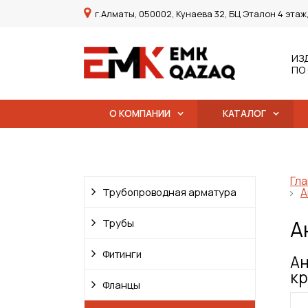
г.Алматы, 050002, Кунаева 32, БЦ Эталон 4 этаж
ИЗ
ПО
О КОМПАНИИ
КАТАЛОГ
Гла
Трубопроводная арматура
А
А
Трубы
Фитинги
Ан
кр
Фланцы