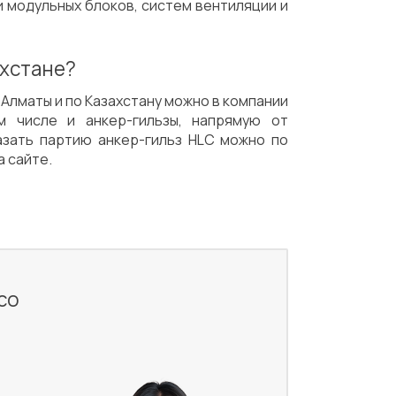
и модульных блоков, систем вентиляции и
ахстане?
 Алматы и по Казахстану можно в компании
 числе и анкер-гильзы, напрямую от
казать партию анкер-гильз HLC можно по
 сайте.
со