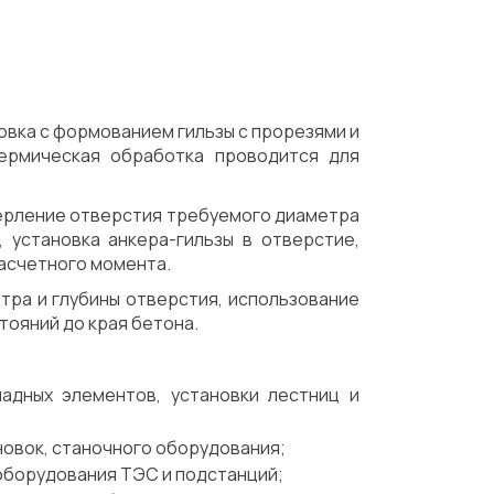
Механическая обработка
Доставка
овка с формованием гильзы с прорезями и
Термическая обработка проводится для
верление отверстия требуемого диаметра
, установка анкера-гильзы в отверстие,
расчетного момента.
тра и глубины отверстия, использование
ояний до края бетона.
ладных элементов, установки лестниц и
овок, станочного оборудования;
 оборудования ТЭС и подстанций;