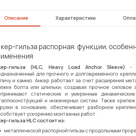
Описание
Характеристики
Опла
кер-гильза распорная: функции, особен
рименения
кер-гильза (HLC, Heavy Load Anchor Sleeve)
- э
едназначенный для прочного и долговременного крепле
рпичу и камню. Анкер работает за счет расширения мет
тяжке болта или шпильки, создавая прочное силовое 
спринимают статические и умеренные динамические
таллоконструкций и инженерных систем. Также крепе
грузки в основание, обеспечивает разборное креплен
особствует ускорению монтажных работ.
ер-гильза HLC состоит из:
металлической распорной гильзы с продольными прор