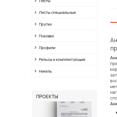
Листы
Листы специальные
Прутки
Поковки
Ан
п
Профили
Ан
Рельсы и комплектующие
пр
ки
Никель
за
во
ме
на
ПРОЕКТЫ
сп
Анк