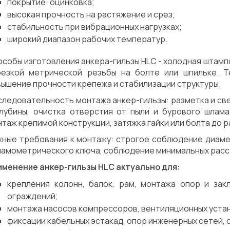
покрытие: оцинковка;
Сварка
Испытания/Сертификация
высокая прочность на растяжение и срез;
стабильность при вибрационных нагрузках;
широкий диапазон рабочих температур.
собы изготовления анкера-гильзы HLC - холодная штамп
резкой метрической резьбы на болте или шпильке. 
ышение прочности крепежа и стабилизации структуры.
следовательность монтажа анкер-гильзы: разметка и с
глубины, очистка отверстия от пыли и бурового шлама
таж крепимой конструкции, затяжка гайки или болта до 
жные требования к монтажу: строгое соблюдение диаме
намометрического ключа, соблюдение минимальных расст
именение анкер-гильзы HLC актуально для:
крепления колонн, балок, рам, монтажа опор и зак
ограждений;
монтажа насосов компрессоров, вентиляционных устан
фиксации кабельных эстакад, опор инженерных сетей,