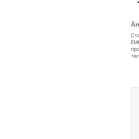
Ан
Ста
ЕМ
пр
тел