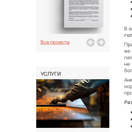
В з
го
Все проекты
При
ее 
ги
не
бол
УСЛУГИ
Анк
но
про
Ра