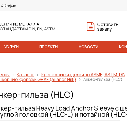
, 417офис
ДЕЛИЯ ИЗ МЕТАЛЛА
Оставить
заявку
 СТАНДАРТАМ DIN, EN, ASTM
УСЛУГИ
ПРОЕКТЫ
НОВОСТИ
КО
вная
Каталог
Крепежные изделия по ASME, ASTM, DIN, 
нкерные крепежи GRAF (аналог Hilti)
Анкер-гильза (HLC)
нкер-гильза (HLC)
кер-гильза Heavy Load Anchor Sleeve с ш
углой головкой (HLC-L) и потайной (HLC