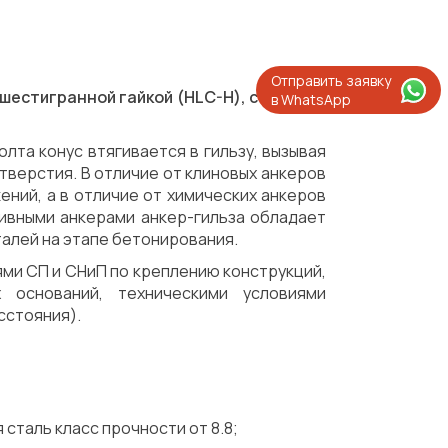
Отправить заявку
 шестигранной гайкой (HLC-H), с круглой
в WhatsApp
олта конус втягивается в гильзу, вызывая
тверстия. В отличие от клиновых анкеров
ний, а в отличие от химических анкеров
ивными анкерами анкер-гильза обладает
алей на этапе бетонирования.
ми СП и СНиП по креплению конструкций,
 оснований, техническими условиями
сстояния).
сталь класс прочности от 8.8;