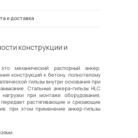
та и доставка
ности конструкции и
то механический распорный анкер,
ния конструкций к бетону, полнотелому
аллической гильзы внутри основания при
замыкание. Стальные анкера-гильзы HLC
 нагрузки при монтаже оборудования,
ж передает растягивающие и срезающие
ие, при этом применение анкер-гильзы
езями;