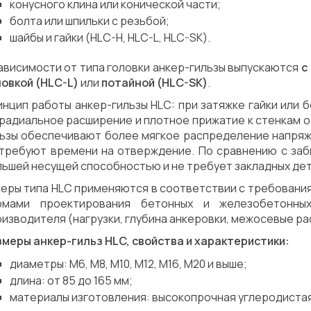
конусного клина или конической части;
болта или шпильки с резьбой;
шайбы и гайки (HLC-H, HLC-L, HLC-SK).
ависимости от типа головки анкер-гильзы выпускаются
с
ловкой (HLC-L)
или
потайной (HLC-SK)
.
нцип работы анкер-гильзы HLC: при затяжке гайки или б
радиальное расширение и плотное прижатие к стенкам о
льзы обеспечивают более мягкое распределение напряже
 требуют времени на отверждение. По сравнению с заб
ьшей несущей способностью и не требует закладных дет
еры типа HLC применяются в соответствии с требования
рмами проектирования бетонных и железобетонных
изводителя (нагрузки, глубина анкеровки, межосевые ра
змеры анкер-гильз HLC, свойства и характеристики:
диаметры: M6, M8, M10, M12, M16, M20 и выше;
длина: от 85 до 165 мм;
материалы изготовления: высокопрочная углеродистая 