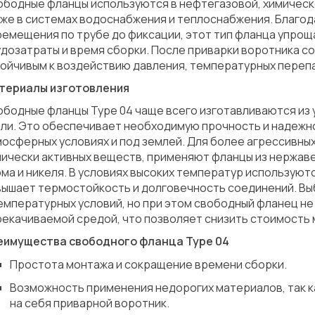
ободные фланцы используются в нефтегазовой, химическ
кже в системах водоснабжения и теплоснабжения. Благо
емещения по трубе до фиксации, этот тип фланца упрощ
дозатраты и время сборки. После приварки воротника с
ойчивым к воздействию давления, температурных перепа
териалы изготовления
бодные фланцы Type 04 чаще всего изготавливаются из 
ли. Это обеспечивает необходимую прочность и надежно
осферных условиях и под землей. Для более агрессивных
ически активных веществ, применяют фланцы из нержав
ма и никеля. В условиях высоких температур используют
вышает термостойкость и долговечность соединений. Вы
емпературных условий, но при этом свободный фланец н
екачиваемой средой, что позволяет снизить стоимость 
еимущества свободного фланца Type 04
Простота монтажа и сокращение времени сборки.
Возможность применения недорогих материалов, так к
на себя приварной воротник.