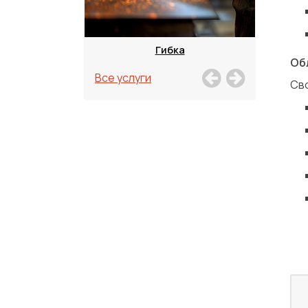
зка
Гибка
Об
Все услуги
Сво