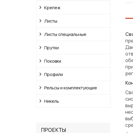
Крепеж
Листы
Сво
Листы специальные
пре
Дан
Прутки
от
об
Поковки
при
рег
Профили
Ко
Рельсы и комплектующие
Сво
сис
Никель
вы
не
выб
ср
ПРОЕКТЫ