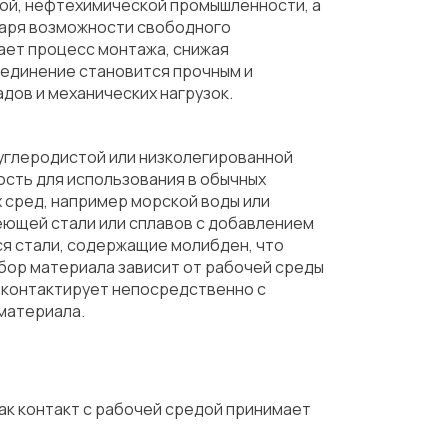
ой, нефтехимической промышленности, а
даря возможности свободного
ает процесс монтажа, снижая
оединение становится прочным и
дов и механических нагрузок.
углеродистой или низколегированной
сть для использования в обычных
 сред, например морской воды или
еющей стали или сплавов с добавлением
ся стали, содержащие молибден, что
бор материала зависит от рабочей среды
е контактирует непосредственно с
материала.
ак контакт с рабочей средой принимает