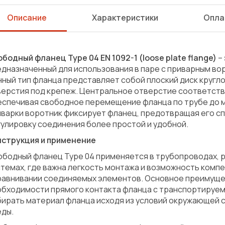
Описание
Характеристики
Опла
бодный фланец Type 04 EN 1092-1 (loose plate flange)
–
дназначенный для использования в паре с приварным ворот
ный тип фланца представляет собой плоский диск кругл
верстия под крепеж. Центральное отверстие соответств
еспечивая свободное перемещение фланца по трубе до м
варки воротник фиксирует фланец, предотвращая его спа
улировку соединения более простой и удобной.
нструкция и применение
бодный фланец Type 04 применяется в трубопроводах, р
темах, где важна легкость монтажа и возможность комп
равнивании соединяемых элементов. Основное преимуще
обходимости прямого контакта фланца с транспортируем
ирать материал фланца исходя из условий окружающей с
еды.