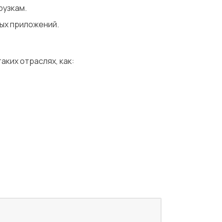
рузкам.
ых приложений.
Механическая обработка
Доставка
аких отраслях, как: