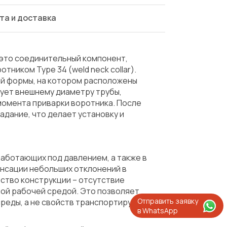
та и доставка
 это соединительный компонент,
ником Type 34 (weld neck collar).
ой формы, на котором расположены
ует внешнему диаметру трубы,
омента приварки воротника. После
дание, что делает установку и
аботающих под давлением, а также в
енсации небольших отклонений в
ство конструкции – отсутствие
ой рабочей средой. Это позволяет
Отправить заявку
реды, а не свойств транспортируемой
в WhatsApp