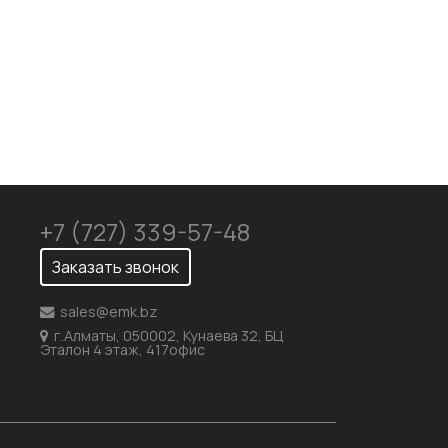
+7 (727) 339-57-48
Заказать звонок
sales@emk.bz
г.Алматы, 050002, Кунаева 32, БЦ
Эталон 4 этаж, 417офис