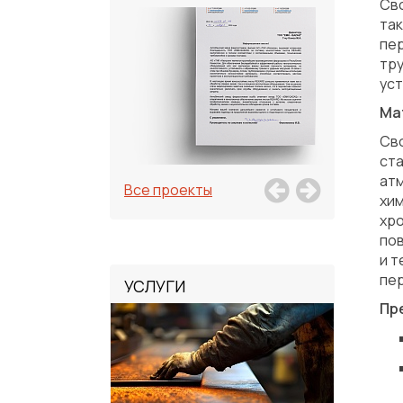
Св
та
пер
тру
уст
Ма
Сво
ста
атм
Все проекты
хим
хро
по
и т
пер
УСЛУГИ
Пр