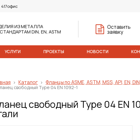
, 417офис
ДЕЛИЯ ИЗ МЕТАЛЛА
Оставить
заявку
 СТАНДАРТАМ DIN, EN, ASTM
УСЛУГИ
ПРОЕКТЫ
НОВОСТИ
КО
вная
Каталог
Фланцы по ASME, ASTM, MSS, API, EN, DIN
ланец свободный Type 04 EN 1092-1
ланец свободный Type 04 EN 10
тали