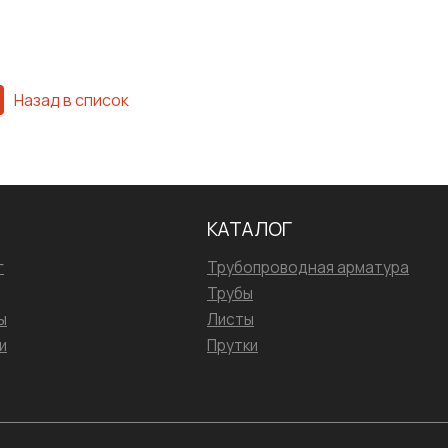
Назад в список
КАТАЛОГ
г
Трубопроводная арматура
Трубы
ы
Листы
и
Прутки