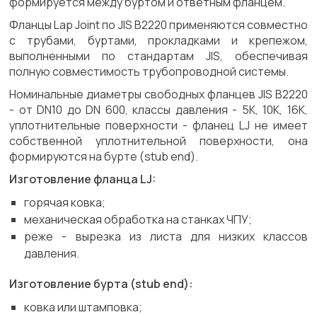
формируется между буртом и ответным фланцем.
Фланцы Lap Joint по JIS B2220 применяются совместно
с трубами, буртами, прокладками и крепежом,
выполненными по стандартам JIS, обеспечивая
полную совместимость трубопроводной системы.
Номинальные диаметры свободных фланцев JIS B2220
- от DN10 до DN 600, классы давления - 5K, 10K, 16K,
уплотнительные поверхности - фланец LJ не имеет
собственной уплотнительной поверхности, она
формируются на бурте (stub end).
Изготовление фланца LJ:
горячая ковка;
механическая обработка на станках ЧПУ;
реже - вырезка из листа для низких классов
давления.
Изготовление бурта (stub end):
ковка или штамповка;