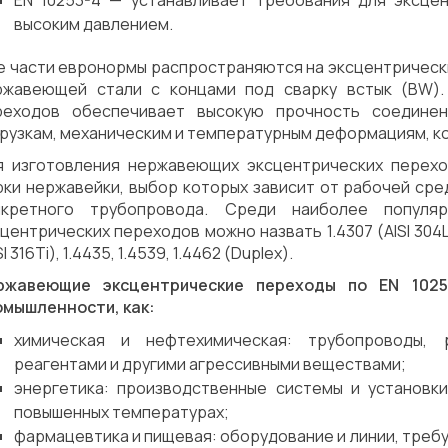
EN 10253-4 — устанавливает требования для эксце
высоким давлением.
е части евронормы распространяются на эксцентрическ
ржавеющей стали с концами под сварку встык (BW).
реходов обеспечивает высокую прочность соединен
рузкам, механическим и температурным деформациям, ко
я изготовления нержавеющих эксцентрических перехо
рки нержавейки, выбор которых зависит от рабочей сре
нкретного трубопровода. Среди наиболее попул
центрических переходов можно назвать 1.4307 (AISI 304L), 1.
SI 316Ti), 1.4435, 1.4539, 1.4462 (Duplex).
ржавеющие эксцентрические переходы по EN 1025
омышленности, как:
химическая и нефтехимическая: трубопроводы,
реагентами и другими агрессивными веществами;
энергетика: производственные системы и установк
повышенных температурах;
фармацевтика и пищевая: оборудование и линии, треб