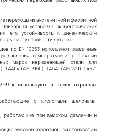
нтрических переходов, работающих под
ие переходы из аустенитной и ферритной
 Приварная установка эксцентрических
ия, его устойчивость к динамическим
торые могут привести к утечке.
дов по EN 10253 используют различные
ды, давления, температуры и требований
ярных марок нержавеющей стали для
4404 (AISI 316L), 1.4541 (AISI 321), 1.4571
3-3/-4 используют в таких отраслях
 работающие с кислотами, щелочами,
и, работающие при высоком давлении и
ующие высокой коррозионной стойкости и