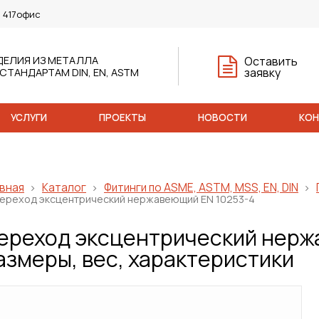
, 417офис
ДЕЛИЯ ИЗ МЕТАЛЛА
Оставить
заявку
 СТАНДАРТАМ DIN, EN, ASTM
УСЛУГИ
ПРОЕКТЫ
НОВОСТИ
КО
вная
Каталог
Фитинги по ASME, ASTM, MSS, EN, DIN
ереход эксцентрический нержавеющий EN 10253-4
ереход эксцентрический нерж
азмеры, вес, характеристики