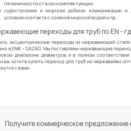
гигиеничности от всех комплектующих;
судостроение и морская добыча: коммуникации и
условиях контакта с соленой морской водой и пр.
ржавеющие переходы для труб по EN - гд
пить эксцентрические переходы из нержавеющей стали п
Сварка
Испытания/Сертификация
жно в ЕМК - QAZAQ. Мы поставляем нержавеющие перехо
роком диапазоне диаметров и в полном соответствии
и вы хотите купить переход для труб из нержавейки опт
жутся с вами.
Получите коммерческое предложение 