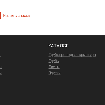
Назад в список
КАТАЛОГ
г
Трубопроводная арматура
Трубы
ы
Листы
и
Прутки