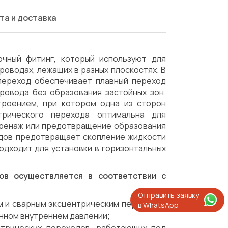
та и доставка
чный фитинг, который используют для
оводах, лежащих в разных плоскостях. В
 переход обеспечивает плавный переход
ровода без образования застойных зон.
троением, при котором одна из сторон
трического перехода оптимальна для
 дренаж или предотвращение образования
одов предотвращает скопление жидкости
подходит для установки в горизонтальных
ов осуществляется в соответствии с
Отправить заявку
м и сварным эксцентрическим переходам
в WhatsApp
нном внутреннем давлении;