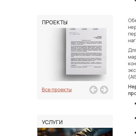
Об
ПРОЕКТЫ
не
пе
наг
Дл
ма
ко
экс
(AI
Не
Все проекты
пр
УСЛУГИ