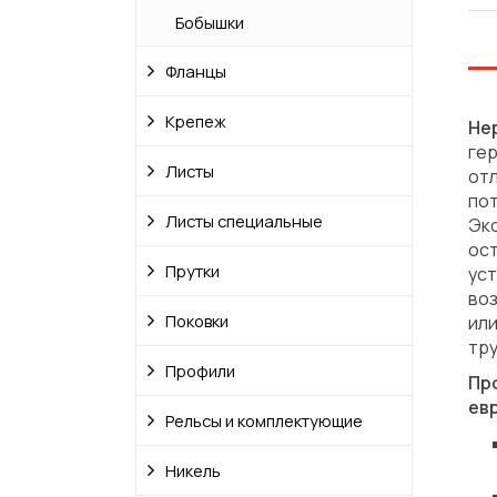
Бобышки
Фланцы
Крепеж
Не
гер
Листы
от
по
Листы специальные
Эк
ос
Прутки
ус
во
Поковки
или
тр
Профили
Пр
ев
Рельсы и комплектующие
Никель