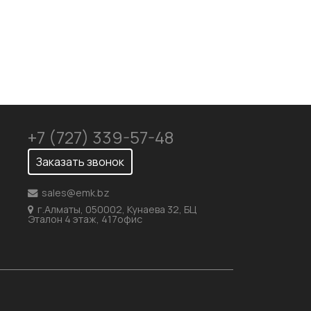
+7 (727) 339-57-48
Заказать звонок
sales@emk.bz
г.Алматы, 050002, Кунаева 32, БЦ
Эталон 4 этаж, 417офис