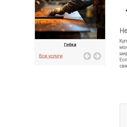
Не
Ку
зка
Гибка
мо
ши
Все услуги
Есл
свя