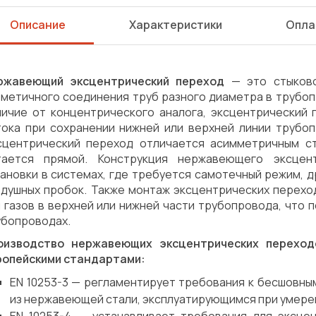
Описание
Характеристики
Опла
ржавеющий эксцентрический переход
— это стыково
метичного соединения труб разного диаметра в трубопр
личие от концентрического аналога, эксцентрический
тока при сохранении нижней или верхней линии трубоп
сцентрический переход отличается асимметричным с
тается прямой. Конструкция нержавеющего эксцен
тановки в системах, где требуется самотечный режим,
здушных пробок. Также монтаж эксцентрических перех
 газов в верхней или нижней части трубопровода, что 
убопроводах.
оизводство нержавеющих эксцентрических переход
ропейскими стандартами:
EN 10253-3 — регламентирует требования к бесшовны
из нержавеющей стали, эксплуатирующимся при умере