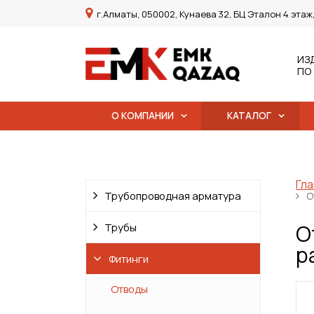
г.Алматы, 050002, Кунаева 32, БЦ Эталон 4 этаж
ИЗ
ПО
О КОМПАНИИ
КАТАЛОГ
Гла
Трубопроводная арматура
О
О
Трубы
р
Фитинги
Отводы