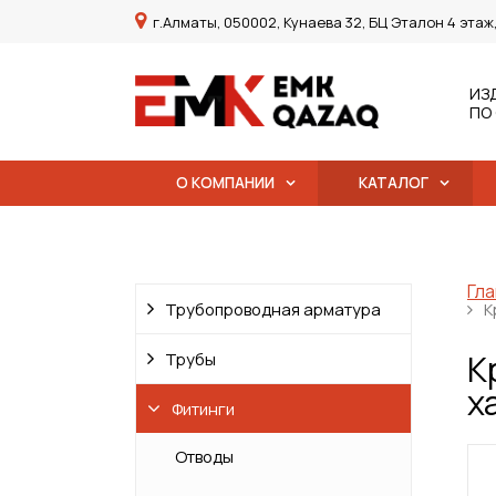
г.Алматы, 050002, Кунаева 32, БЦ Эталон 4 этаж
ИЗ
ПО
О КОМПАНИИ
КАТАЛОГ
Гла
Трубопроводная арматура
К
К
Трубы
х
Фитинги
Отводы