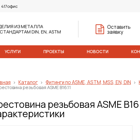
, 417офис
ДЕЛИЯ ИЗ МЕТАЛЛА
Оставить
заявку
 СТАНДАРТАМ DIN, EN, ASTM
УСЛУГИ
ПРОЕКТЫ
НОВОСТИ
КО
вная
Каталог
Фитинги по ASME, ASTM, MSS, EN, DIN
рестовина резьбовая ASME B16.11
рестовина резьбовая ASME B16.1
арактеристики